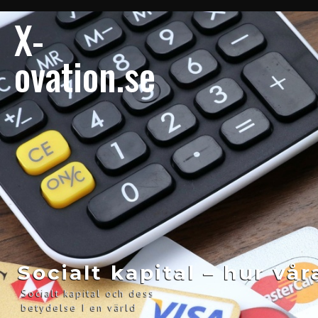
X-
ovation.se
Socialt kapital – hur vå
Socialt kapital och dess
betydelse I en värld