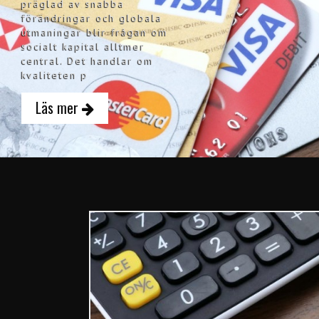
präglad av snabba
förändringar och globala
utmaningar blir frågan om
socialt kapital alltmer
central. Det handlar om
kvaliteten p
Läs mer