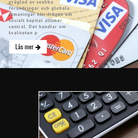
präglad av snabba
förändringar och globala
utmaningar blir frågan om
socialt kapital alltmer
central. Det handlar om
kvaliteten p
Läs mer