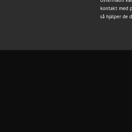
Östermalm
kan
kontakt med p
så hjälper de d