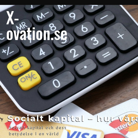
X-
ovation.se
Socialt kapital – hur vå
Socialt kapital och dess
betydelse I en värld